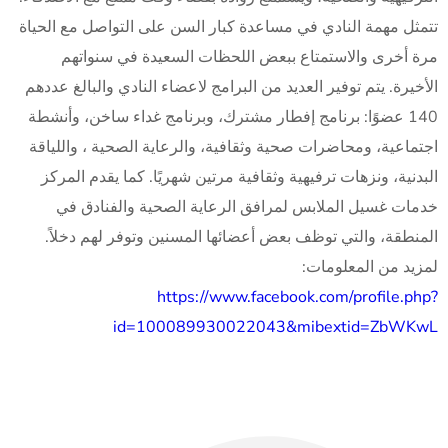
تتمثل مهمة النادي في مساعدة كبار السن على التواصل مع الحياة
مرة أخرى والاستمتاع ببعض اللحظات السعيدة في سنواتهم
الأخيرة. يتم توفير العديد من البرامج لاعضاء النادي والبالغ عددهم
140 عضوًا: برنامج إفطار مشترك، وبرنامج غداء ساخن، وأنشطة
اجتماعية، ومحاضرات صحية وثقافية، والرعاية الصحية ، واللياقة
البدنية، ونزهات ترفيهية وثقافية مرتين شهريًا. كما يقدم المركز
خدمات غسيل الملابس لمرافق الرعاية الصحية والفنادق في
المنطقة، والتي توظف بعض أعضائها المسنين وتوفر لهم دخلاً.
لمزيد من المعلومات:
https://www.facebook.com/profile.php?
id=100089930022043&mibextid=ZbWKwL
Copyright © 2025 Beitsahour.ps by Imad Khair. All Rights