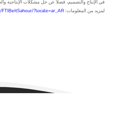
في الإنتاج والتصميم، فضلاً عن حل مشكلات الإنتاجية والج
لمزيد من المعلومات:
/FTIBeitSahour/?locale=ar_AR
 © 2025 Beitsahour.ps by Imad Khair. All Rights Reserved